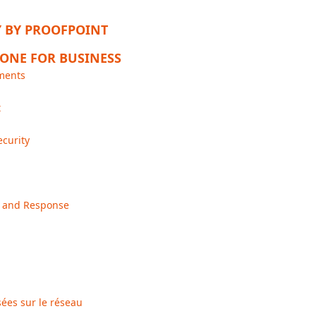
Y BY PROOFPOINT
ZONE FOR BUSINESS
nments
t
curity
n and Response
ées sur le réseau