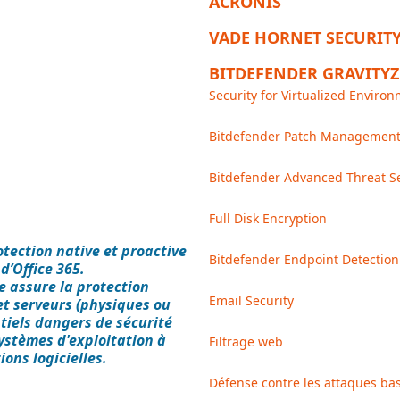
ACRONIS
VADE HORNET SECURIT
BITDEFENDER GRAVITY
Security for Virtualized Enviro
Bitdefender Patch Managemen
Bitdefender Advanced Threat Se
Full Disk Encryption
tection native et proactive
Bitdefender Endpoint Detectio
d’Office 365.
e assure la protection
Email Security
et serveurs (physiques ou
ntiels dangers de sécurité
systèmes d'exploitation à
Filtrage web
ons logicielles.
Défense contre les attaques bas