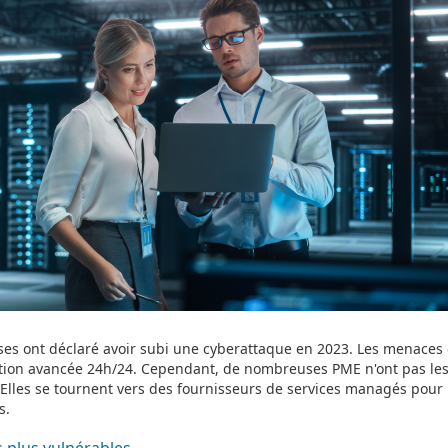
ises ont déclaré avoir subi une cyberattaque en 2023. Les menaces 
ction avancée 24h/24. Cependant, de nombreuses PME n'ont pas les
 Elles se tournent vers des fournisseurs de services managés pour 
s.
s plus vulnérables