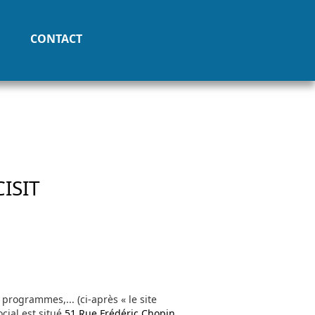
CONTACT
CISIT
programmes,... (ci-après « le site
ocial est situé
51 Rue Frédéric Chopin