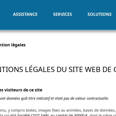
ASSISTANCE
SERVICES
SOLUTIONS
tion légales
TIONS LÉGALES DU SITE WEB DE
 visiteurs de ce site
ont données qu’à titre indicatif et n’ont pas de valeur contractuelle.
ntenu, y compris textes, images fixes ou animées, bases de données, 
 la société
Société CISIT SARL au capital de 30000 €
, dont le siège s