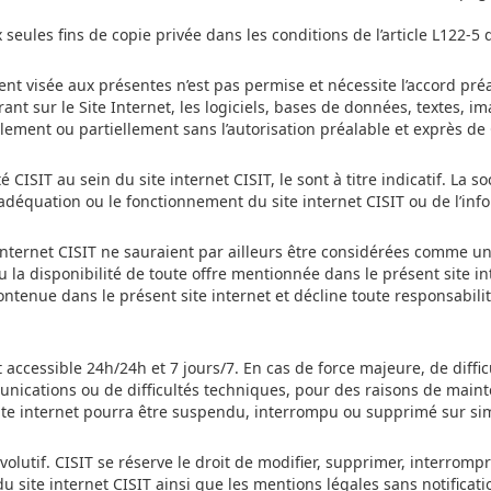
seules fins de copie privée dans les conditions de l’article L122-5 d
ent visée aux présentes n’est pas permise et nécessite l’accord pré
urant sur le Site Internet, les logiciels, bases de données, textes, 
lement ou partiellement sans l’autorisation préalable et exprès de 
é CISIT au sein du site internet CISIT, le sont à titre indicatif. La s
 l’adéquation ou le fonctionnement du site internet CISIT ou de l’info
e internet CISIT ne sauraient par ailleurs être considérées comme u
ou la disponibilité de toute offre mentionnée dans le présent site i
 contenue dans le présent site internet et décline toute responsabil
 accessible 24h/24h et 7 jours/7. En cas de force majeure, de difficu
nications ou de difficultés techniques, pour des raisons de mainte
 site internet pourra être suspendu, interrompu ou supprimé sur si
évolutif. CISIT se réserve le droit de modifier, supprimer, interromp
du site internet CISIT ainsi que les mentions légales sans notificati