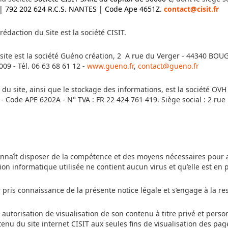
| 792 202 624 R.C.S. NANTES | Code Ape
4651Z.
contact@cisit.fr
 rédaction du Site est la société CISIT.
u site est la société Guéno création, 2 A rue du Verger - 44340 BO
09 - Tél. 06 63 68 61 12 -
www.gueno.fr
,
contact@gueno.fr
 du site, ainsi que le stockage des informations, est la société OV
- Code APE 6202A - N° TVA : FR 22 424 761 419. Siège social : 2 ru
econnaît disposer de la compétence et des moyens nécessaires pour ac
tion informatique utilisée ne contient aucun virus et qu’elle est en
r pris connaissance de la présente notice légale et s’engage à la re
 autorisation de visualisation de son contenu à titre privé et personn
enu du site internet CISIT aux seules fins de visualisation des pag