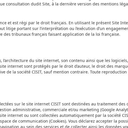
ue consultation dudit Site, à la dernière version des mentions légal
ance et est régi par le droit français. En utilisant le présent Site In
Tout litige portant sur l’interprétation ou l’exécution d’un engagem
 des tribunaux français faisant application de la loi française.
’architecture du site internet, son contenu ainsi que les logiciel
te internet sont protégés par le droit d’auteur, le droit des marqu
usive de la société CISIT, sauf mention contraire. Toute reproductio
llectées sur le site internet CISIT sont destinées au traitement de
gestion administrative, commerciale et/ou marketing (Google Analyt
site internet ou sont collectées automatiquement par la société C
espace de communication (Cookies). Vous déclarez accepter la possibi
avigation au sein des services et de collecter ainsi les données v