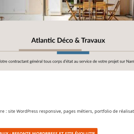
e : site WordPress responsive, pages métiers, portfolio de réalisa
VAUX : REFONTE WORDPRESS ET SITE ÉVOLUTIF