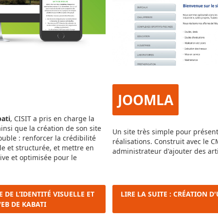
JOOMLA
ati
, CISIT a pris en charge la
insi que la création de son site
Un site très simple pour présente
ouble : renforcer la crédibilité
réalisations. Construit avec le 
e et structurée, et mettre en
administrateur d'ajouter des art
ive et optimisée pour le
 DE L’IDENTITÉ VISUELLE ET
LIRE LA SUITE : CRÉATION D
EB DE KABATI